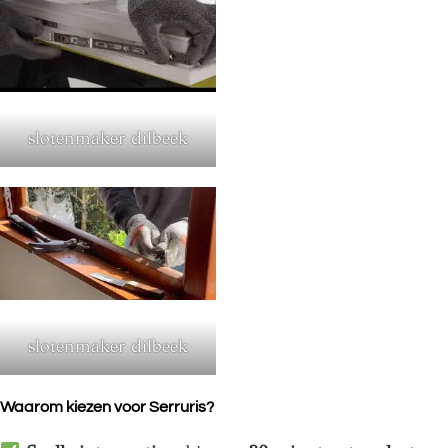
slotenmaker dilbeek
slotenmaker dilbeek
Waarom kiezen voor Serruris?